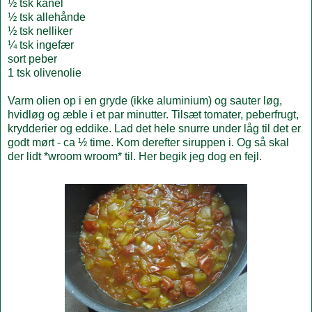
½ tsk kanel
½ tsk allehånde
½ tsk nelliker
¼ tsk ingefær
sort peber
1 tsk olivenolie
Varm olien op i en gryde (ikke aluminium) og sauter løg,
hvidløg og æble i et par minutter. Tilsæt tomater, peberfrugt,
krydderier og eddike. Lad det hele snurre under låg til det er
godt mørt - ca ½ time. Kom derefter siruppen i. Og så skal
der lidt *wroom wroom* til. Her begik jeg dog en fejl.