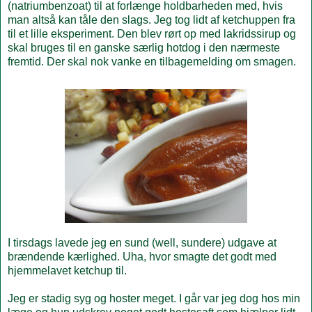
(natriumbenzoat) til at forlænge holdbarheden med, hvis
man altså kan tåle den slags. Jeg tog lidt af ketchuppen fra
til et lille eksperiment. Den blev rørt op med lakridssirup og
skal bruges til en ganske særlig hotdog i den nærmeste
fremtid. Der skal nok vanke en tilbagemelding om smagen.
I tirsdags lavede jeg en sund (well, sundere) udgave at
brændende kærlighed. Uha, hvor smagte det godt med
hjemmelavet ketchup til.
Jeg er stadig syg og hoster meget. I går var jeg dog hos min