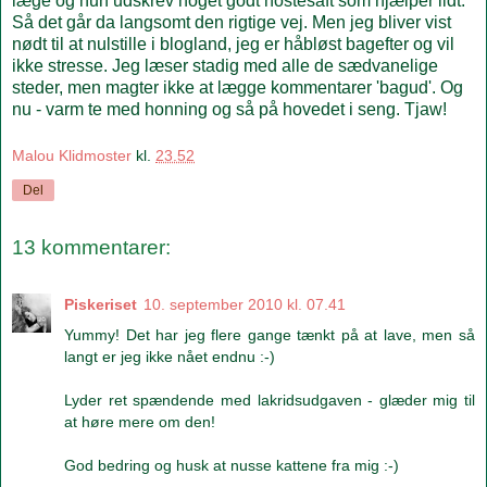
læge og hun udskrev noget godt hostesaft som hjælper lidt.
Så det går da langsomt den rigtige vej. Men jeg bliver vist
nødt til at nulstille i blogland, jeg er håbløst bagefter og vil
ikke stresse. Jeg læser stadig med alle de sædvanelige
steder, men magter ikke at lægge kommentarer 'bagud'. Og
nu - varm te med honning og så på hovedet i seng. Tjaw!
Malou Klidmoster
kl.
23.52
Del
13 kommentarer:
Piskeriset
10. september 2010 kl. 07.41
Yummy! Det har jeg flere gange tænkt på at lave, men så
langt er jeg ikke nået endnu :-)
Lyder ret spændende med lakridsudgaven - glæder mig til
at høre mere om den!
God bedring og husk at nusse kattene fra mig :-)