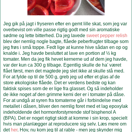
Jeg gik på jagt i fryseren efter en gemt lille skat, som jeg var
overbevist om ville passe rigtig godt med sin aromatiske
sødme og lette bitterhed. Da jeg lavede
sweet pepper relish
blev der nemlig nogle bagte, flåede peberfrugter tilbage som
jeg frøs i små toppe. Fedt lige at kunne hive sådan en op og
knalde i. Jeg havde besluttet at lave en portion af ½ kg
tomater. Men da jeg fik hevet kernerne ud af dem jeg havde,
var der kun ca 300 g tilbage. Egentlig skulle de ha' været
flået først, men det magtede jeg slet ikke at skulle stå med.
For at fylde op til de 500 g, greb jeg ud efter et glas af de
store økologiske flåede. Det er verdens bedste og kan
faktisk spises som de er lige fra glasset. Og så indeholder
de ikke noget af den grimme kemi der er i tomater på dåse.
For at undgå at syren fra tomaterne går i forbindelse med
metallet i dåsen, bliver den nemlig foret med et lag epoxylak
indeholdende det hormonforstyrrende stof bisphenol A
(BPA). Det er noget rigtigt skidt at komme i sin krop, specielt
hvis man planlægger at reproducere sig selv. Læs mere om
det
her
. Hov, nu kom jeg til at rable - men jeg skynder mig