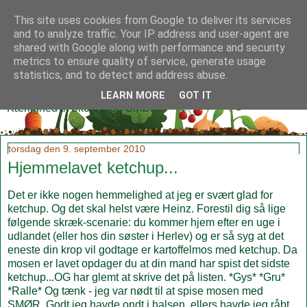
This site uses cookies from Google to deliver its services
and to analyze traffic. Your IP address and user-agent are
shared with Google along with performance and security
metrics to ensure quality of service, generate usage
Klidmoster.dk
statistics, and to detect and address abuse.
LEARN MORE
GOT IT
Kærlighed til økologi og SMØR!
torsdag den 9. september 2010
Hjemmelavet ketchup...
Det er ikke nogen hemmelighed at jeg er svært glad for
ketchup. Og det skal helst være Heinz. Forestil dig så lige
følgende skræk-scenarie: du kommer hjem efter en uge i
udlandet (eller hos din søster i Herlev) og er så syg at det
eneste din krop vil godtage er kartoffelmos med ketchup. Da
mosen er lavet opdager du at din mand har spist det sidste
ketchup...OG har glemt at skrive det på listen. *Gys* *Gru*
*Ralle* Og tænk - jeg var nødt til at spise mosen med
SMØR. Godt jeg havde ondt i halsen, ellers havde jeg råbt