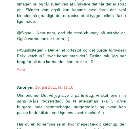
smagen nu og får svært ved at undvære det når det er spist
op. Skindet kan også kun komme med fordi det skal
blendes så grundigt, det er rædsomt at tygge i ellers. Tak, i
lige måde.
@Signe - Nam nam, god ide med chutney på mirabeller.
Også varme tanker herfra :-)
@Sushistegen - Det er et lortestof og det burde forbydes!
Felix ketchup? Hvor køber man det? Tusind tak, jeg har
brug for alt den karma den kan trække :-D
Svar
Anonym
19. juli 2011 kl. 11.18
Uhmenume! Det vil jeg lave til på lørdag. Vi skal fejre min
søns 3-års fødselsdag, og til aftensmad skal vi grille
burgere med hjemmebagte burgerboller, og hvad kan
passe bedre til det end hjemmelavet ketchup!:-)
Har du en fornemmelse af, hvor meget færdig ketchup, der