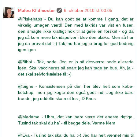
Malou Klidmoster
6. oktober 2010 kl. 00.05
@Piskehaps - Du kan godt se at komme i gang, det er
virkelig umagen værd! Den med lakrids var vist en fuser,
den smagte ikke kraftigt nok til at gøre en forskel - og da
jeg så kom mere lakridspulver i blev den ulæks. Men så har
jeg da prøvet det :-) Tak, nu har jeg jo brug for god bedring
igen igen.
@Bibbi - Tak, søde. Jeg er jo så desværre nede allerede
igen. Skal vaccineres så snart jeg kan tage en bus. Åh, ja -
det skal selvforkælelse til :-)
@Signe - Konsistensen på den her blev helt som købe-
ketchup, men jeg kogte den også godt ind. Jeg ikke bare
truede, jeg uddelte skam et los ;-D Knus
@Madame - Uhm, det kan bare være det eneste rigtige.
Tusind tak skal du ha' - til begge dele. Varme klem
@Eva - Tusind tak skal du ha' :-) Jeg har helt vænnet mig til