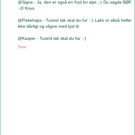
@Signe - Ja, den er også en fryd for øjet ;-) Du sagde BØF
:-D Knus
@Piskehaps - Tusind tak skal du ha' :-) Laks er altså heller
ikke dårligt og vågne med lyst til.
@Kasper - Tusind tak skal du ha' :-)
Svar