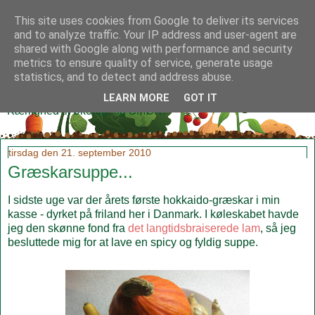
This site uses cookies from Google to deliver its services
and to analyze traffic. Your IP address and user-agent are
shared with Google along with performance and security
metrics to ensure quality of service, generate usage
Klidmoster.dk
statistics, and to detect and address abuse.
LEARN MORE
GOT IT
Kærlighed til økologi og SMØR!
tirsdag den 21. september 2010
Græskarsuppe...
I sidste uge var der årets første hokkaido-græskar i min
kasse - dyrket på friland her i Danmark. I køleskabet havde
jeg den skønne fond fra
det langtidsbraiserede lam
, så jeg
besluttede mig for at lave en spicy og fyldig suppe.