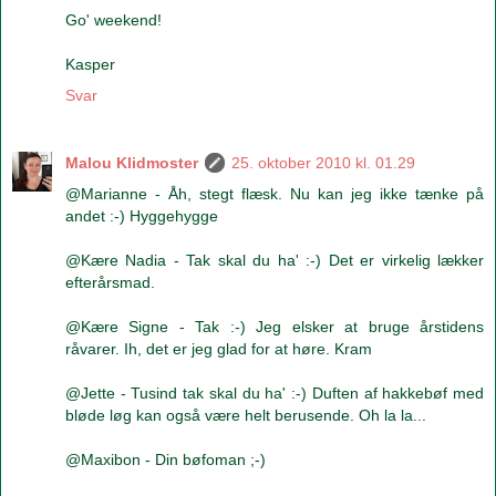
Go' weekend!
Kasper
Svar
Malou Klidmoster
25. oktober 2010 kl. 01.29
@Marianne - Åh, stegt flæsk. Nu kan jeg ikke tænke på
andet :-) Hyggehygge
@Kære Nadia - Tak skal du ha' :-) Det er virkelig lækker
efterårsmad.
@Kære Signe - Tak :-) Jeg elsker at bruge årstidens
råvarer. Ih, det er jeg glad for at høre. Kram
@Jette - Tusind tak skal du ha' :-) Duften af hakkebøf med
bløde løg kan også være helt berusende. Oh la la...
@Maxibon - Din bøfoman ;-)