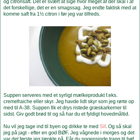
og citronsaft. Det er svært at sige hvor meget af der skal i af
det forskellige, det er en smagssag. Jeg endte faktisk med at
komme saft fra 1½ citron i før jeg var tilfreds.
Suppen serveres med et syrligt mælkeprodukt f.eks.
cremefraiche eller skyr. Jeg havde lidt skyr som jeg rørte op
med til A-38. Suppen fik et drys ristede græskarkerner til
sidst. Giv godt brød til og så har du et fyldigt hovedmåltid.
Nu vil jeg tage ind til byen og drikke te med
Sif
. Og så skal
jeg på jagt - efter en god BØF. Jeg vågnede i morges og det
var det første jeg tænkte på. Får du nogensinde trang til bøf