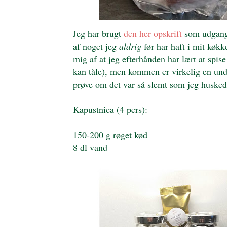
Jeg har brugt
den her opskrift
som udgangs
af noget jeg
aldrig
før har haft i mit køk
mig af at jeg efterhånden har lært at spi
kan tåle), men kommen er virkelig en undt
prøve om det var så slemt som jeg husked
Kapustnica (4 pers):
150-200 g røget kød
8 dl vand