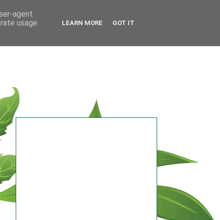
user-agent
erate usage
LEARN MORE
GOT IT