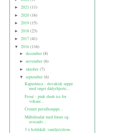
2021
(11)
►
2020
(16)
►
2019
(15)
►
2018
(23)
►
2017
(41)
►
2016
(116)
▼
december
(8)
►
november
(6)
►
oktober
(7)
►
september
(6)
▼
Kapustnica - slovakisk suppe
med røget dådyrhjerte...
Frosé - pink slush ice for
voksne...
Cremet persillesuppe...
Måltidssalat med linser og
avocado...
3 x koldskål: vanilje/citron,