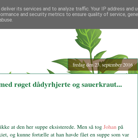
deliver its services and to analyze traffic. Your IP address and 
formance and security metrics to ensure quality of service, gen
abuse.
fredag den 23. september 2016
med røget dådyrhjerte og sauerkraut...
g ikke at den her suppe eksisterede. Men så tog
Johan
på
kiet, og kunne fortælle at han havde fået en suppe som var