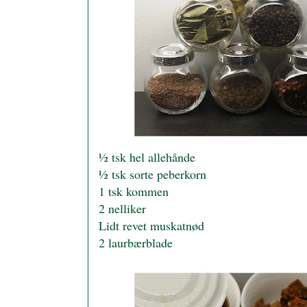
½ tsk hel allehånde
½ tsk sorte peberkorn
1 tsk kommen
2 nelliker
Lidt revet muskatnød
2 laurbærblade