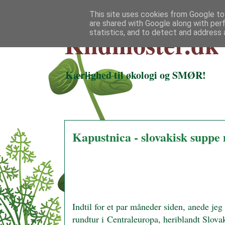
This site uses cookies from Google to 
are shared with Google along with per
Klidmoster.dk
statistics, and to detect and address 
Kærlighed til økologi og SMØR!
Kapustnica - slovakisk suppe 
Indtil for et par måneder siden, anede je
rundtur i Centraleuropa, heriblandt Slova