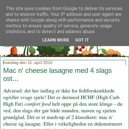
This site uses cookies from Google to deliver its services
and to analyze traffic. Your IP address and user-agent are
shared with Google along with performance and security
metrics to ensure quality of service, generate usage
Klidmoster.dk
statistics, and to detect and address abuse.
LEARN MORE
GOT IT
Kærlighed til økologi og SMØR!
mandag den 11. april 2016
Mac n' cheese lasagne med 4 slags
ost...
Advarsel: det her indlæg er ikke for fedtforskrækkede
og/eller svage sjæle! Det er derimod HCHF (High Carb
High Fat)
comfort food
helt oppe på den store klinge - du
ved, den slags der gør både munden, maven og sjælen
grundglad. Det er et mash-up af 2 klassikere: mac n'
cheese og lasagne. Eller i virkeligheden en dekonstrueret