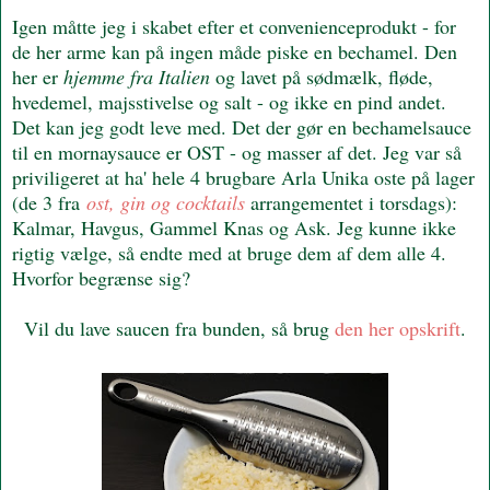
Igen måtte jeg i skabet efter et convenienceprodukt - for
de her arme kan på ingen måde piske en bechamel. Den
her er
hjemme fra Italien
og lavet på sødmælk, fløde,
hvedemel, majsstivelse og salt - og ikke en pind andet.
Det kan jeg godt leve med. Det der gør en bechamelsauce
til en mornaysauce er OST - og masser af det. Jeg var så
priviligeret at ha' hele 4 brugbare Arla Unika oste på lager
(de 3 fra
ost, gin og cocktails
arrangementet i torsdags):
Kalmar, Havgus, Gammel Knas og Ask. Jeg kunne ikke
rigtig vælge, så endte med at bruge dem af dem alle 4.
Hvorfor begrænse sig?
Vil du lave saucen fra bunden, så brug
den her opskrift
.