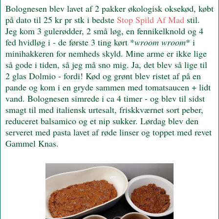
Bolognesen blev lavet af 2 pakker økologisk oksekød, købt
på dato til 25 kr pr stk i bedste
Stop Spild Af Mad
stil.
Jeg kom 3 gulerødder, 2 små løg, en fennikelknold og 4
fed hvidløg i - de første 3 ting kørt *
wroom wroom
* i
minihakkeren for nemheds skyld. Mine arme er ikke lige
så gode i tiden, så jeg må sno mig. Ja, det blev så lige til
2 glas Dolmio - fordi! Kød og grønt blev ristet af på en
pande og kom i en gryde sammen med tomatsaucen + lidt
vand. Bolognesen simrede i ca 4 timer - og blev til sidst
smagt til med italiensk urtesalt, friskkværnet sort peber,
reduceret balsamico og et nip sukker. Lørdag blev den
serveret med pasta lavet af røde linser og toppet med revet
Gammel Knas.