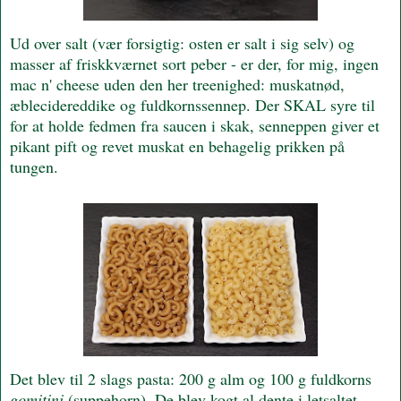
Ud over salt (vær forsigtig: osten er salt i sig selv) og
masser af friskkværnet sort peber - er der, for mig, ingen
mac n' cheese uden den her treenighed: muskatnød,
æblecidereddike og fuldkornssennep. Der SKAL syre til
for at holde fedmen fra saucen i skak, senneppen giver et
pikant pift og revet muskat en behagelig prikken på
tungen.
Det blev til 2 slags pasta: 200 g alm og 100 g fuldkorns
gomitini
(suppehorn). De blev kogt al dente i letsaltet