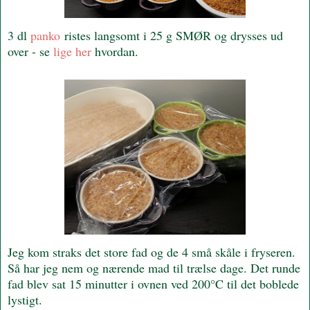
3 dl
panko
ristes langsomt i 25 g SMØR og drysses ud
over - se
lige her
hvordan.
Jeg kom straks det store fad og de 4 små skåle i fryseren.
Så har jeg nem og nærende mad til trælse dage. Det runde
fad blev sat 15 minutter i ovnen ved 200°C til det boblede
lystigt.