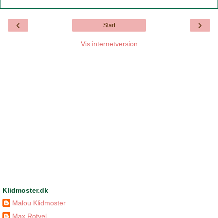
‹
›
Start
Vis internetversion
Klidmoster.dk
Malou Klidmoster
Max Rotvel