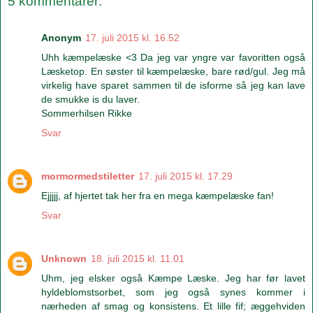
5 kommentarer:
Anonym
17. juli 2015 kl. 16.52
Uhh kæmpelæske <3 Da jeg var yngre var favoritten også
Læsketop. En søster til kæmpelæske, bare rød/gul. Jeg må
virkelig have sparet sammen til de isforme så jeg kan lave
de smukke is du laver.
Sommerhilsen Rikke
Svar
mormormedstiletter
17. juli 2015 kl. 17.29
Ejjjjj, af hjertet tak her fra en mega kæmpelæske fan!
Svar
Unknown
18. juli 2015 kl. 11.01
Uhm, jeg elsker også Kæmpe Læske. Jeg har før lavet
hyldeblomstsorbet, som jeg også synes kommer i
nærheden af smag og konsistens. Et lille fif; æggehviden