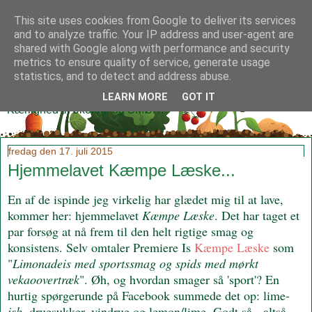
This site uses cookies from Google to deliver its services
and to analyze traffic. Your IP address and user-agent are
shared with Google along with performance and security
metrics to ensure quality of service, generate usage
Klidmoster.dk
statistics, and to detect and address abuse.
LEARN MORE
GOT IT
Kærlighed til økologi og SMØR!
fredag den 17. juli 2015
Hjemmelavet Kæmpe Læske...
En af de ispinde jeg virkelig har glædet mig til at lave,
kommer her: hjemmelavet
Kæmpe Læske
. Det har taget et
par forsøg at nå frem til den helt rigtige smag og
konsistens. Selv omtaler Premiere Is
Kæmpe Læske
som
"
Limonadeis med sportssmag og spids med mørkt
vekaoovertræk
". Øh, og hvordan smager så 'sport'? En
hurtig spørgerunde på Facebook summede det op: lime-
ish
, druesukker, vindrue og lemon/lime. Godt så - altså,