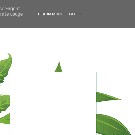
user-agent
erate usage
LEARN MORE
GOT IT