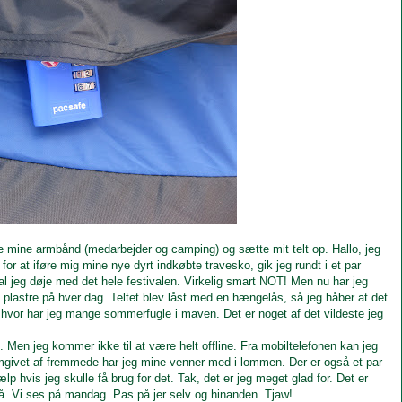
e mine armbånd (medarbejder og camping) og sætte mit telt op. Hallo, jeg
or at iføre mig mine nye dyrt indkøbte travesko, gik jeg rundt i et par
al jeg døje med det hele festivalen. Virkelig smart NOT! Men nu har jeg
plastre på hver dag. Teltet blev låst med en hængelås, så jeg håber at det
, hvor har jeg mange sommerfugle i maven. Det er noget af det vildeste jeg
 Men jeg kommer ikke til at være helt offline. Fra mobiltelefonen kan jeg
omgivet af fremmede har jeg mine venner med i lommen. Der er også et par
ælp hvis jeg skulle få brug for det. Tak, det er jeg meget glad for. Det er
r på. Vi ses på mandag. Pas på jer selv og hinanden. Tjaw!