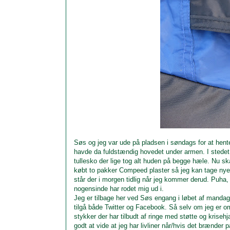
Søs og jeg var ude på pladsen i søndags for at hent
havde da fuldstændig hovedet under armen. I stedet f
tullesko der lige tog alt huden på begge hæle. Nu sk
købt to pakker Compeed plaster så jeg kan tage nye 
står der i morgen tidlig når jeg kommer derud. Puha
nogensinde har rodet mig ud i.
Jeg er tilbage her ved Søs engang i løbet af mandag.
tilgå både Twitter og Facebook. Så selv om jeg er 
stykker der har tilbudt af ringe med støtte og krisehj
godt at vide at jeg har livliner når/hvis det brænde