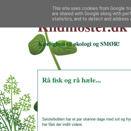
This site uses cookies from Google to 
are shared with Google along with per
Klidmoster.dk
statistics, and to detect and address 
Kærlighed til økologi og SMØR!
Rå fisk og rå hæle...
Søsterboblen har et par skønne dage med sol og hyg
har fået der indtil videre.