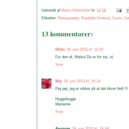
Indsendt af
Malou Klidmoster
kl.
14.29
Etiketter:
Restauranter
,
Roskilde Festival
,
Sushi
,
Sø
13 kommentarer:
Bibbi
29. juni 2010 kl. 15.42
Fyr den af, Malou! Du er for sej :o)
Svar
Mig
29. juni 2010 kl. 16.14
Pøj pøj, jeg er sikker på at det bliver fedt !!!
Hyggehygge
Marianne
Svar
Anonym
29. juni 2010 kl. 16.58