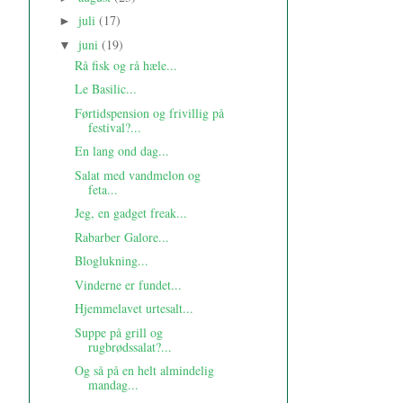
juli
(17)
►
juni
(19)
▼
Rå fisk og rå hæle...
Le Basilic...
Førtidspension og frivillig på
festival?...
En lang ond dag...
Salat med vandmelon og
feta...
Jeg, en gadget freak...
Rabarber Galore...
Bloglukning...
Vinderne er fundet...
Hjemmelavet urtesalt...
Suppe på grill og
rugbrødssalat?...
Og så på en helt almindelig
mandag...