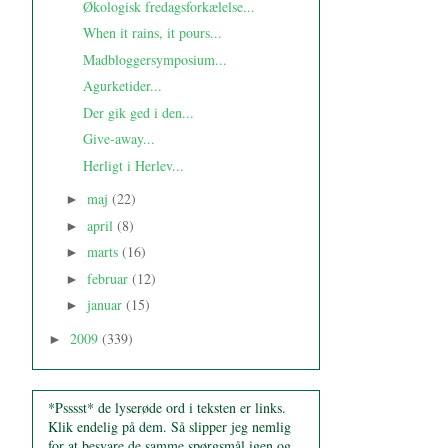
Økologisk fredagsforkælelse...
When it rains, it pours...
Madbloggersymposium...
Agurketider...
Der gik ged i den...
Give-away...
Herligt i Herlev...
maj
(22)
►
april
(8)
►
marts
(16)
►
februar
(12)
►
januar
(15)
►
2009
(339)
►
*Psssst* de lyserøde ord i teksten er links.
Klik endelig på dem. Så slipper jeg nemlig
for at besvare de samme spørgsmål igen og