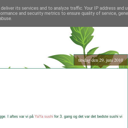
deliver its services and to analyze traffic. Your IP address and 
formance and security metrics to ensure quality of service, gen
abuse.
tirsdag den 29. juni 2010
ge. I aftes var vi på
YaYa sushi
for 3. gang og det var det bedste sushi vi