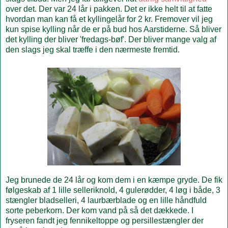
over det. Der var 24 lår i pakken. Det er ikke helt til at fatte
hvordan man kan få et kyllingelår for 2 kr. Fremover vil jeg
kun spise kylling når de er på bud hos Aarstiderne. Så bliver
det kylling der bliver 'fredags-bøf'. Der bliver mange valg af
den slags jeg skal træffe i den nærmeste fremtid.
Jeg brunede de 24 lår og kom dem i en kæmpe gryde. De fik
følgeskab af 1 lille selleriknold, 4 gulerødder, 4 løg i både, 3
stængler bladselleri, 4 laurbærblade og en lille håndfuld
sorte peberkorn. Der kom vand på så det dækkede. I
fryseren fandt jeg fennikeltoppe og persillestængler der