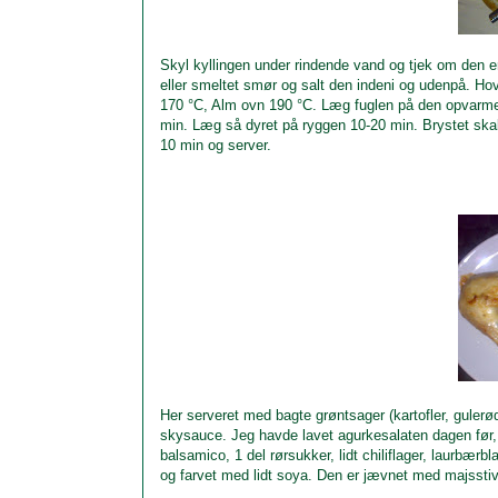
Skyl kyllingen under rindende vand og tjek om den er
eller smeltet smør og salt den indeni og udenpå. Hov,
170 °C, Alm ovn 190 °C. Læg fuglen på den opvarmede
min. Læg så dyret på ryggen 10-20 min. Brystet skal
10 min og server.
Her serveret med bagte grøntsager (kartofler, gulerø
skysauce. Jeg havde lavet agurkesalaten dagen før, 
balsamico, 1 del rørsukker, lidt chiliflager, laurbær
og farvet med lidt soya. Den er jævnet med majsstiv