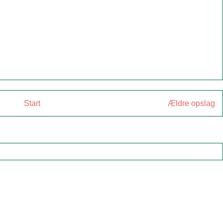
Start
Ældre opslag
:
Kommentarer til indlægget (Atom)