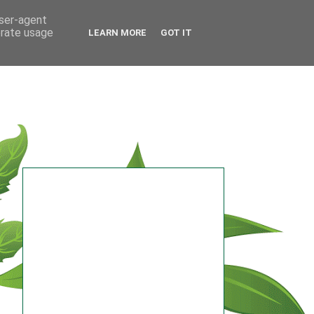
user-agent
erate usage
LEARN MORE
GOT IT