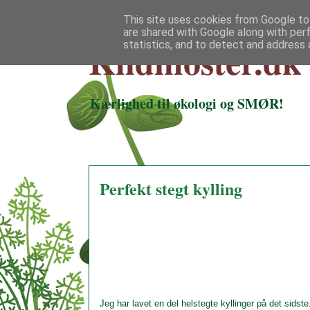
This site uses cookies from Google to 
are shared with Google along with per
Klidmoster.dk
statistics, and to detect and address 
Kærlighed til økologi og SMØR!
Perfekt stegt kylling
Jeg har lavet en del helstegte kyllinger på det sidste