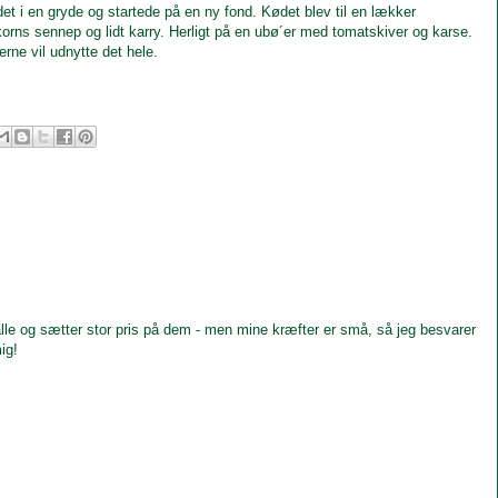
det i en gryde og startede på en ny fond. Kødet blev til en lækker
orns sennep og lidt karry. Herligt på en ubø´er med tomatskiver og karse.
rne vil udnytte det hele.
le og sætter stor pris på dem - men mine kræfter er små, så jeg besvarer
ig!