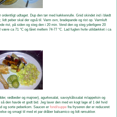
 ordentligt udtaget. Dup den tør med køkkenrulle. Gnid skindet ind i blødt
 lidt peber skal der også til. Varm ovn, bradepande og rist op. Varmluft
 rist, på siden og steg den i 20 min. Vend den og steg yderligere 20
 være ca 71 °C og låret mellem 74-77 °C. Lad fuglen hvile utildækket i ca
dder, rødbeder og majroer), agurkesalat, savoykålssalat m/appelsin og
så den havde et godt bid. Jeg laver den med en kogt lage af 1 del hvid
blad og sorte peberkorn. Saucen er
fond/suppe
fra fryseren der er reduceret
else og smagt til med et par dråber balsamico og lidt rørsukker.