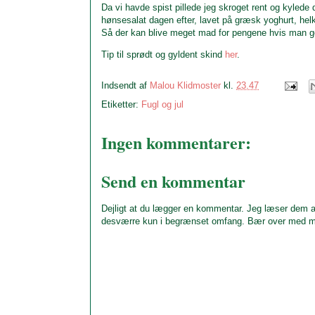
Da vi havde spist pillede jeg skroget rent og kylede 
hønsesalat dagen efter, lavet på græsk yoghurt, helk
Så der kan blive meget mad for pengene hvis man ge
Tip til sprødt og gyldent skind
her
.
Indsendt af
Malou Klidmoster
kl.
23.47
Etiketter:
Fugl og jul
Ingen kommentarer:
Send en kommentar
Dejligt at du lægger en kommentar. Jeg læser dem al
desværre kun i begrænset omfang. Bær over med m