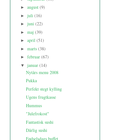
august
(9)
►
juli
(16)
►
juni
(22)
►
maj
(39)
►
april
(51)
►
marts
(38)
►
februar
(67)
►
januar
(14)
▼
Nytårs menu 2008
Pukka
Perfekt stegt kylling
Ugens frugtkasse
Hummus
"Julefrokost"
Fantastisk sushi
Dårlig sushi
Fødselsdags buffet