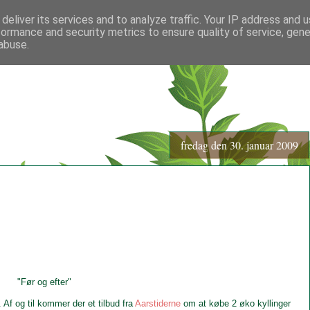
deliver its services and to analyze traffic. Your IP address and 
formance and security metrics to ensure quality of service, gen
abuse.
fredag den 30. januar 2009
"Før og efter"
. Af og til kommer der et tilbud fra
Aarstiderne
om at købe 2 øko kyllinger