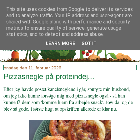
This site uses cookies from Google to deliver its services
and to analyze traffic. Your IP address and user-agent are
shared with Google along with performance and security
metrics to ensure quality of service, generate usage
Klidmoster.dk
statistics, and to detect and address abuse.
LEARN MORE
GOT IT
Kærlighed til økologi og SMØR!
onsdag den 11. februar 2026
Pizzasnegle på proteindej...
Efter jeg havde postet kanelsneglene i går, spurgte min husbond,
om jeg ikke kunne forsøge mig med pizzasnegle også - så han
kunne få dem som 'komme hjem fra arbejde snack'. Jow da, og de
blev så gode, i første hug, at opskriften allerede er klar nu.