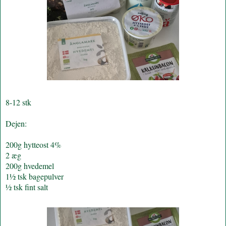
8-12 stk
Dejen:
200g hytteost 4%
2 æg
200g hvedemel
1½ tsk bagepulver
½ tsk fint salt