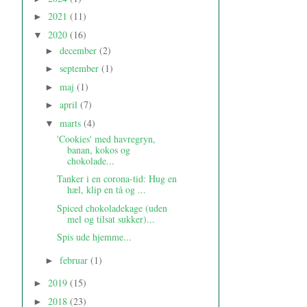
2021
(11)
►
2020
(16)
▼
december
(2)
►
september
(1)
►
maj
(1)
►
april
(7)
►
marts
(4)
▼
'Cookies' med havregryn,
banan, kokos og
chokolade...
Tanker i en corona-tid: Hug en
hæl, klip en tå og ...
Spiced chokoladekage (uden
mel og tilsat sukker)...
Spis ude hjemme...
februar
(1)
►
2019
(15)
►
2018
(23)
►