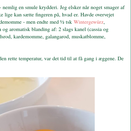
ra - nemlig en smule krydderi. Jeg elsker når noget smager af
lige kan sætte fingeren på, hvad er. Havde overvejet
r kardemomme - men endte med ½ tsk
Wintergewürz
,
n og aromatisk blanding af: 2 slags kanel (cassia og
akridsrod, kardemomme, galangarod, muskatblomme,
n rette temperatur, var det tid til at få gang i æggene. De