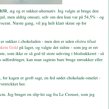
ØR, æg og et sukker-alternativ. Jeg valgte at bruge den
l jul, men aldrig omsat), selv om den kun var på 54,5% - og
cent. Næste gang, vil jeg helt klart skrue op for
er er sukker i chokoladen - men den er uden
ekstra tilsat
ukrin Gold
på lager, og valgte det sidste - som jeg er ret
e, som ikke er så god til store udsving i blodsukkeret - så
gs udfordringer, kan man sagtens bare bruge rørsukker eller
for kagen er groft sagt, en fed sødet chokolade-omelet -
ævetrickket her.
cm. Jeg bruger en slip-let sag fra Le Creuset, som jeg