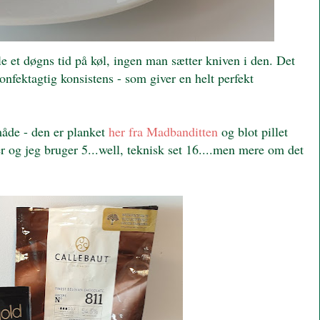
le et døgns tid på køl, ingen man sætter kniven i den. Det
onfektagtig konsistens - som giver en helt perfekt
måde - den er planket
her fra Madbanditten
og blot pillet
r og jeg bruger 5...well, teknisk set 16....men mere om det