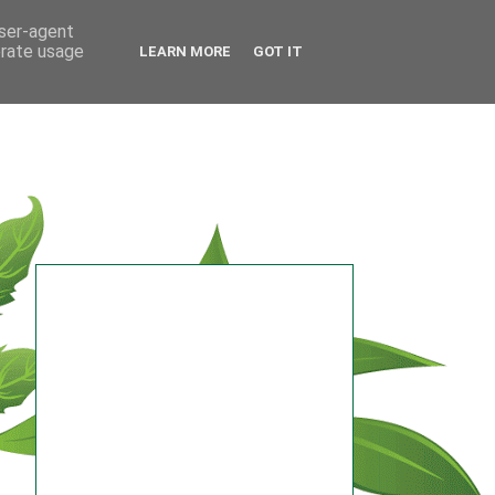
user-agent
erate usage
LEARN MORE
GOT IT