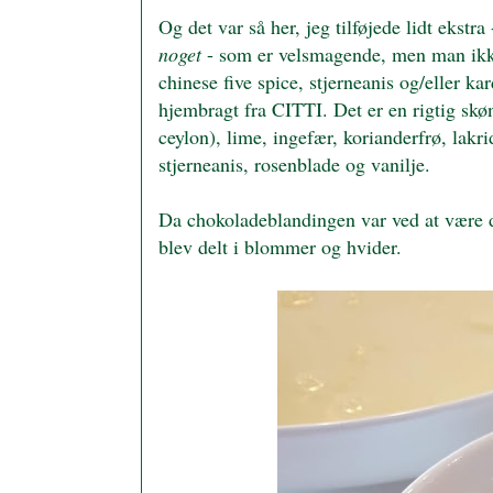
Og det var så her, jeg tilføjede lidt ekst
noget
- som er velsmagende, men man ikke 
chinese five spice, stjerneanis og/elle
hjembragt fra CITTI. Det er en rigtig skø
ceylon), lime, ingefær, korianderfrø, l
stjerneanis, rosenblade og vanilje.
Da chokoladeblandingen var ved at være de
blev delt i blommer og hvider.