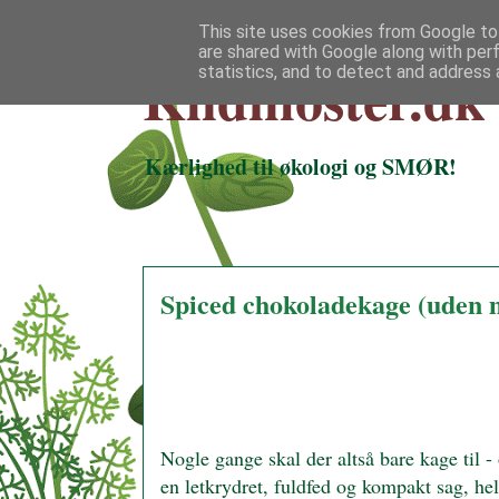
This site uses cookies from Google to 
are shared with Google along with per
Klidmoster.dk
statistics, and to detect and address 
Kærlighed til økologi og SMØR!
Spiced chokoladekage (uden me
Nogle gange skal der altså bare kage til 
en letkrydret, fuldfed og kompakt sag, hel