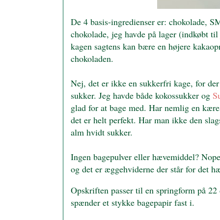
De 4 basis-ingredienser er: chokolade, SM
chokolade, jeg havde på lager (indkøbt ti
kagen sagtens kan bære en højere kakaopro
chokoladen.
Nej, det er ikke en sukkerfri kage, for d
sukker. Jeg havde både kokossukker og
S
glad for at bage med. Har nemlig en kærest
det er helt perfekt. Har man ikke den sla
alm hvidt sukker.
Ingen bagepulver eller hævemiddel? Nope, 
og d
et er æggehviderne der står for det h
Opskriften passer til en springform på 22 
spænder et stykke bagepapir fast i.