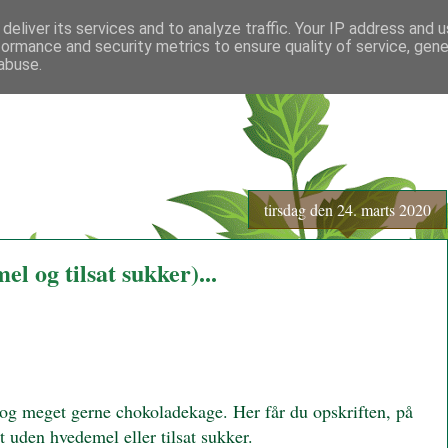
deliver its services and to analyze traffic. Your IP address and 
formance and security metrics to ensure quality of service, gen
abuse.
tirsdag den 24. marts 2020
l og tilsat sukker)...
- og meget gerne chokoladekage. Her får du opskriften, på
t uden hvedemel eller tilsat sukker.