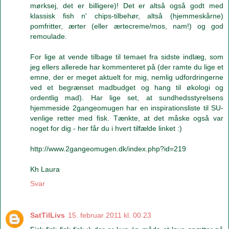
mørksej, det er billigere)! Det er altså også godt med
klassisk fish n' chips-tilbehør, altså (hjemmeskårne)
pomfritter, ærter (eller ærtecreme/mos, nam!) og god
remoulade.
For lige at vende tilbage til temaet fra sidste indlæg, som
jeg ellers allerede har kommenteret på (der ramte du lige et
emne, der er meget aktuelt for mig, nemlig udfordringerne
ved et begrænset madbudget og hang til økologi og
ordentlig mad). Har lige set, at sundhedsstyrelsens
hjemmeside 2gangeomugen har en inspirationsliste til SU-
venlige retter med fisk. Tænkte, at det måske også var
noget for dig - her får du i hvert tilfælde linket :)
http://www.2gangeomugen.dk/index.php?id=219
Kh Laura
Svar
SatTilLivs
15. februar 2011 kl. 00.23