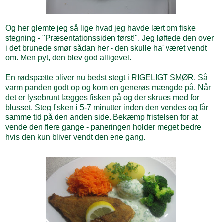
Og her glemte jeg så lige hvad jeg havde lært om fiske
stegning - "Præsentationssiden først!". Jeg løftede den over
i det brunede smør sådan her - den skulle ha' været vendt
om. Men pyt, den blev god alligevel.
En rødspætte bliver nu bedst stegt i RIGELIGT SMØR. Så
varm panden godt op og kom en generøs mængde på. Når
det er lysebrunt lægges fisken på og der skrues med for
blusset. Steg fisken i 5-7 minutter inden den vendes og får
samme tid på den anden side. Bekæmp fristelsen for at
vende den flere gange - paneringen holder meget bedre
hvis den kun bliver vendt den ene gang.