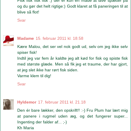
Fisk fisk fisk fisk :) der er kun én måde at lave spætter på
og du gør det helt rigtige:) Godt klaret at få paneringen til at
blive så flot!
Svar
Madame
15. februar 2011 kl. 18.58
Kære Malou, det ser vel nok godt ud, selv om jeg ikke selv
spiser fisk!
Indtil jeg var fem år kaldte jeg alt kød for fisk og spiste fisk
med største glæde. Men så fik jeg et traume, der har gjort,
at jeg slet ikke har rørt fisk siden.
Varme klem til dig!
Svar
Hyldemor
17. februar 2011 kl. 21.18
Den ér bare lækker, den opskrift!! :-) Fru Plum har lært mig
at panere i rugmel uden æg, og det fungerer super...
Ingenting der falder af... ;-)
Kh Maria