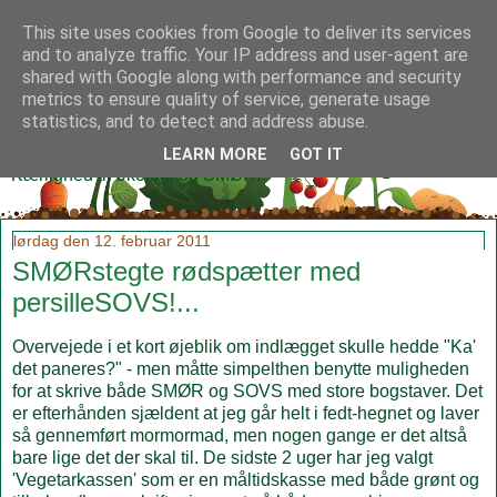
This site uses cookies from Google to deliver its services
and to analyze traffic. Your IP address and user-agent are
shared with Google along with performance and security
metrics to ensure quality of service, generate usage
Klidmoster.dk
statistics, and to detect and address abuse.
LEARN MORE
GOT IT
Kærlighed til økologi og SMØR!
lørdag den 12. februar 2011
SMØRstegte rødspætter med
persilleSOVS!...
Overvejede i et kort øjeblik om indlægget skulle hedde "Ka'
det paneres?" - men måtte simpelthen benytte muligheden
for at skrive både SMØR og SOVS med store bogstaver. Det
er efterhånden sjældent at jeg går helt i fedt-hegnet og laver
så gennemført mormormad, men nogen gange er det altså
bare lige det der skal til. De sidste 2 uger har jeg valgt
'Vegetarkassen' som er en måltidskasse med både grønt og