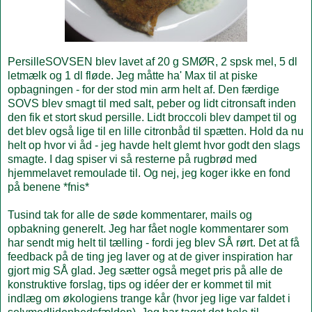
PersilleSOVSEN blev lavet af 20 g SMØR, 2 spsk mel, 5 dl
letmælk og 1 dl fløde. Jeg måtte ha' Max til at piske
opbagningen - for der stod min arm helt af. Den færdige
SOVS blev smagt til med salt, peber og lidt citronsaft inden
den fik et stort skud persille. Lidt broccoli blev dampet til og
det blev også lige til en lille citronbåd til spætten. Hold da nu
helt op hvor vi åd - jeg havde helt glemt hvor godt den slags
smagte. I dag spiser vi så resterne på rugbrød med
hjemmelavet remoulade til. Og nej, jeg koger ikke en fond
på benene *fnis*
Tusind tak for alle de søde kommentarer, mails og
opbakning generelt. Jeg har fået nogle kommentarer som
har sendt mig helt til tælling - fordi jeg blev SÅ rørt. Det at få
feedback på de ting jeg laver og at de giver inspiration har
gjort mig SÅ glad. Jeg sætter også meget pris på alle de
konstruktive forslag, tips og idéer der er kommet til mit
indlæg om økologiens trange kår (hvor jeg lige var faldet i