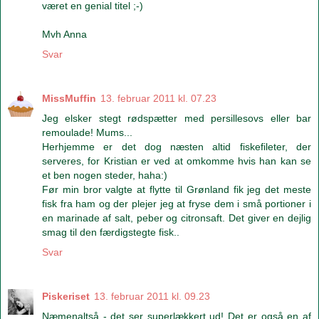
været en genial titel ;-)
Mvh Anna
Svar
MissMuffin
13. februar 2011 kl. 07.23
Jeg elsker stegt rødspætter med persillesovs eller bar
remoulade! Mums...
Herhjemme er det dog næsten altid fiskefileter, der
serveres, for Kristian er ved at omkomme hvis han kan se
et ben nogen steder, haha:)
Før min bror valgte at flytte til Grønland fik jeg det meste
fisk fra ham og der plejer jeg at fryse dem i små portioner i
en marinade af salt, peber og citronsaft. Det giver en dejlig
smag til den færdigstegte fisk..
Svar
Piskeriset
13. februar 2011 kl. 09.23
Næmenaltså - det ser superlækkert ud! Det er også en af