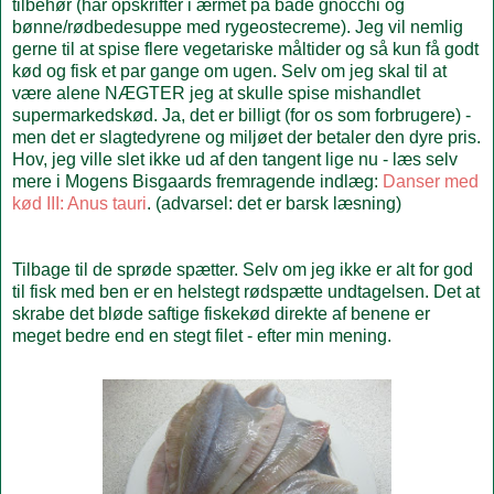
tilbehør (har opskrifter i ærmet på både gnocchi og
bønne/rødbedesuppe med rygeostecreme). Jeg vil nemlig
gerne til at spise flere vegetariske måltider og så kun få godt
kød og fisk et par gange om ugen. Selv om jeg skal til at
være alene NÆGTER jeg at skulle spise mishandlet
supermarkedskød. Ja, det er billigt (for os som forbrugere) -
men det er slagtedyrene og miljøet der betaler den dyre pris.
Hov, jeg ville slet ikke ud af den tangent lige nu - læs selv
mere i Mogens Bisgaards fremragende indlæg:
Danser med
kød III: Anus tauri
. (advarsel: det er barsk læsning)
Tilbage til de sprøde spætter. Selv om jeg ikke er alt for god
til fisk med ben er en helstegt rødspætte undtagelsen. Det at
skrabe det bløde saftige fiskekød direkte af benene er
meget bedre end en stegt filet - efter min mening.