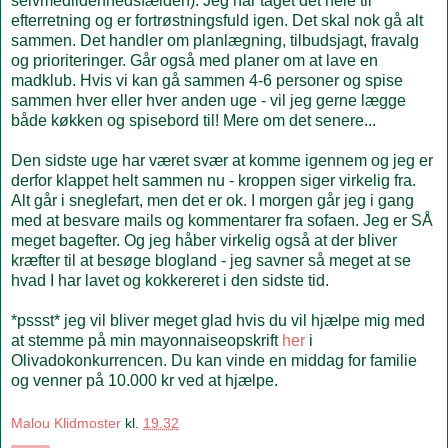
selvmedlidenhedsfælden). Jeg har taget det hele til
efterretning og er fortrøstningsfuld igen. Det skal nok gå alt
sammen. Det handler om planlægning, tilbudsjagt, fravalg
og prioriteringer. Går også med planer om at lave en
madklub. Hvis vi kan gå sammen 4-6 personer og spise
sammen hver eller hver anden uge - vil jeg gerne lægge
både køkken og spisebord til! Mere om det senere...
Den sidste uge har været svær at komme igennem og jeg er
derfor klappet helt sammen nu - kroppen siger virkelig fra.
Alt går i sneglefart, men det er ok. I morgen går jeg i gang
med at besvare mails og kommentarer fra sofaen. Jeg er SÅ
meget bagefter. Og jeg håber virkelig også at der bliver
kræfter til at besøge blogland - jeg savner så meget at se
hvad I har lavet og kokkereret i den sidste tid.
*pssst* jeg vil bliver meget glad hvis du vil hjælpe mig med
at stemme på min mayonnaiseopskrift
her
i
Olivadokonkurrencen. Du kan vinde en middag for familie
og venner på 10.000 kr ved at hjælpe.
Malou Klidmoster
kl.
19.32