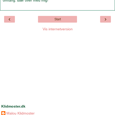
omfang. Bær over med mig!
‹
›
Start
Vis internetversion
Klidmoster.dk
Malou Klidmoster