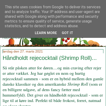
This site uses cookies from Google to deliver its services
and to analyze traffic. Your IP address and user-agent are
shared with Google along with performance and security
metrics to ensure quality of service, generate usage
Klidmoster.dk
statistics, and to detect and address abuse.
LEARN MORE
GOT IT
Kærlighed til økologi og SMØR!
lørdag den 27. marts 2021
Håndholdt rejecocktail (Shrimp Roll)...
Så står påsken atter for døren....og min craving efter rejer
er atter vækket. Jeg har gøglet en nem og hurtig
rejecocktail sammen - som er en hybrid mellem den gamle
danske klassiker og den amerikanske
Shrimp Roll
(som er
en billigere udgave, af dens fancy fætter med
hummerfyld). Det giver en håndholdt rejecocktail - som er
lige til at køre ind. Perfekt til både frokost, forret, natmad
og sågar skovtur...