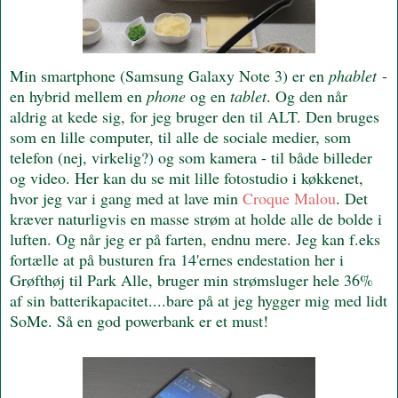
Min smartphone (Samsung Galaxy Note 3) er en
phablet
-
en hybrid mellem en
phone
og en
tablet
. Og den når
aldrig at kede sig, for jeg bruger den til ALT. Den bruges
som en lille computer, til alle de sociale medier, som
telefon (nej, virkelig?) og som kamera - til både billeder
og video. Her kan du se mit lille fotostudio i køkkenet,
hvor jeg var i gang med at lave min
Croque Malou
. Det
kræver naturligvis en masse strøm at holde alle de bolde i
luften. Og når jeg er på farten, endnu mere. Jeg kan f.eks
fortælle at på busturen fra 14'ernes endestation her i
Grøfthøj til Park Alle, bruger min strømsluger hele 36%
af sin batterikapacitet....bare på at jeg hygger mig med lidt
SoMe. Så en god powerbank er et must!