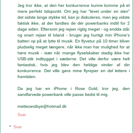
Jeg tror ikke, at den her konkurrence kunne komme på et
mere perfekt tidspunkt. Om jeg har "levet under en sten"
det sidste lange stykke tid, kan jo diskuteres, men jeg vidste
faktisk ikke, at der fandtes de dér powerbanks indtil for 2
dage siden. Eftersom jeg rejser rigtig meget - og endda står
og snart rejser til Island - bruger jeg hurtigt min iPhone's
batteri op på at lytte til musik. En flyvetur på 10 timer bliver
pludselig meget længere, når ikke man har mulighed for at
høre musik - især når mange flyselskaber stadig ikke har
USB-stik indbygget i sæderne. Det ville derfor være helt
fantastisk, hvis jeg blev den heldige vinder af din
konkurrence. Det ville gøre mine flyrejser en del lettere i
fremtiden.
Da jeg har en iPhone i Rose Gold, tror jeg, den
sandfarvede powerbank ville passe bedst til mig.
metteoestbye@hotmail.dk
Svar
Svar