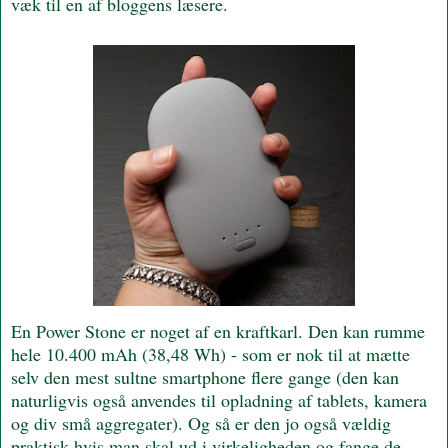
væk til en af bloggens læsere.
En Power Stone er noget af en kraftkarl. Den kan rumme
hele 10.400 mAh (38,48 Wh) - som er nok til at mætte
selv den mest sultne smartphone flere gange (den kan
naturligvis også anvendes til opladning af tablets, kamera
og div små aggregater). Og så er den jo også vældig
praktisk hvis man skal ud i virkeligheden og fange de