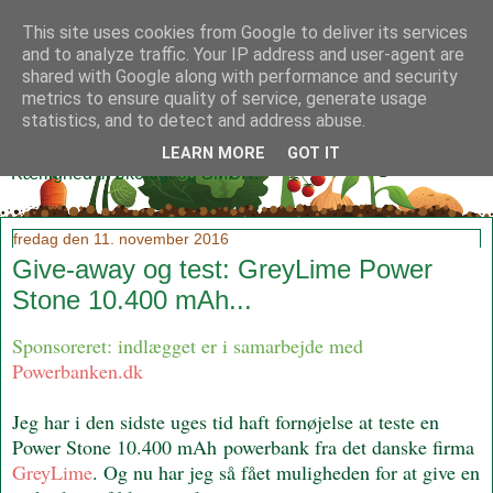
This site uses cookies from Google to deliver its services
and to analyze traffic. Your IP address and user-agent are
shared with Google along with performance and security
metrics to ensure quality of service, generate usage
Klidmoster.dk
statistics, and to detect and address abuse.
LEARN MORE
GOT IT
Kærlighed til økologi og SMØR!
fredag den 11. november 2016
Give-away og test: GreyLime Power
Stone 10.400 mAh...
Sponsoreret: indlægget er i samarbejde med
Powerbanken.dk
Jeg har i den sidste uges tid haft fornøjelse at teste en
Power Stone 10.400 mAh powerbank fra det danske firma
GreyLime
. Og nu har jeg så fået muligheden for at give en