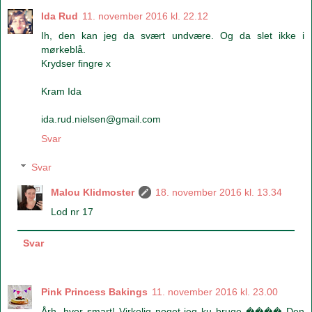
Ida Rud
11. november 2016 kl. 22.12
Ih, den kan jeg da svært undvære. Og da slet ikke i
mørkeblå.
Krydser fingre x
Kram Ida
ida.rud.nielsen@gmail.com
Svar
Svar
Malou Klidmoster
18. november 2016 kl. 13.34
Lod nr 17
Svar
Pink Princess Bakings
11. november 2016 kl. 23.00
Årh, hvor smart! Virkelig noget jeg ku bruge ���� Den