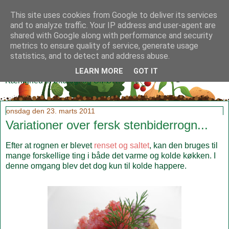
This site uses cookies from Google to deliver its services
and to analyze traffic. Your IP address and user-agent are
shared with Google along with performance and security
metrics to ensure quality of service, generate usage
Klidmoster.dk
statistics, and to detect and address abuse.
LEARN MORE
GOT IT
Kærlighed til økologi og SMØR!
onsdag den 23. marts 2011
Variationer over fersk stenbiderrogn...
Efter at rognen er blevet
renset og saltet
, kan den bruges til
mange forskellige ting i både det varme og kolde køkken. I
denne omgang blev det dog kun til kolde happere.