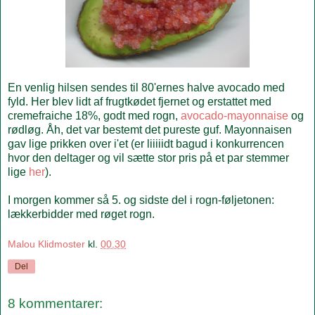
En venlig hilsen sendes til 80'ernes halve avocado med
fyld. Her blev lidt af frugtkødet fjernet og erstattet med
cremefraiche 18%, godt med rogn,
avocado-mayonnaise
og
rødløg. Åh, det var bestemt det pureste guf. Mayonnaisen
gav lige prikken over i'et (er liiiiidt bagud i konkurrencen
hvor den deltager og vil sætte stor pris på et par stemmer
lige
her
).
I morgen kommer så 5. og sidste del i rogn-føljetonen:
lækkerbidder med røget rogn.
Malou Klidmoster
kl.
00.30
Del
8 kommentarer: