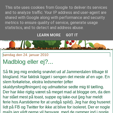
This site uses cookies from Google to deliver its services
and to analyze traffic. Your IP address and user-agent are
shared with Google along with performance and security
metrics to ensure quality of service, generate usage
Klidmoster.dk
statistics, and to detect and address abuse.
LEARN MORE
GOT IT
Kærlighed til økologi og SMØR!
søndag den 24. januar 2010
Madblog eller ej?...
Så fik jeg mig endelig snøvlet ud af Jammerdalen tilbage til
blogland. Har faktisk ligget i sengen det meste af en uge. En
slem forkølelse, ekstra ledsmerter (efter
skaldyrsforgiftningen) og udmattelse sedte mig til tælling.
Der har ikke rigtig været så meget mad at blogge om, da den
har stået mest på toast, suppe og take-out (jeg har meldt
ferie hos Aarstiderne for at undgå spild). Jeg har dog huseret
lidt på FB og Twitter for ikke at blive for isoleret. Der er nogle
mails jeg vildt gerne vil besvare, med de rammer ind i nogle