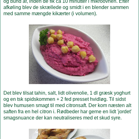
og bund af, inden de fik ca 10 minutter i mikroovnen. Efter
afkøling blev de skrællede og smidt i en blender sammen
med samme mængde kikærter (i volumen).
Det blev tilsat tahin, salt, lidt olivenolie, 1 dl græsk yoghurt
og en tsk spidskommen + 2 fed presset hvidløg. Til sidst
blev humusen smagt til med citronsaft. Der kom næsten alt
saften fra en hel citron i. Rødbeder har gerne en lidt 'jordet'
smagsnuance der kan neutraliseres med et skud syre.