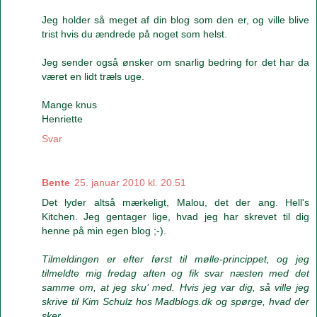
Jeg holder så meget af din blog som den er, og ville blive
trist hvis du ændrede på noget som helst.
Jeg sender også ønsker om snarlig bedring for det har da
været en lidt træls uge.
Mange knus
Henriette
Svar
Bente
25. januar 2010 kl. 20.51
Det lyder altså mærkeligt, Malou, det der ang. Hell's
Kitchen. Jeg gentager lige, hvad jeg har skrevet til dig
henne på min egen blog ;-).
Tilmeldingen er efter først til mølle-princippet, og jeg
tilmeldte mig fredag aften og fik svar næsten med det
samme om, at jeg sku’ med. Hvis jeg var dig, så ville jeg
skrive til Kim Schulz hos Madblogs.dk og spørge, hvad der
sker.