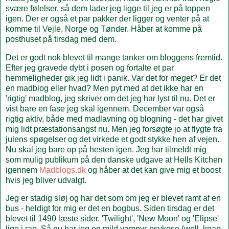
svære følelser, så dem lader jeg ligge til jeg er på toppen
igen. Der er også et par pakker der ligger og venter på at
komme til Vejle, Norge og Tønder. Håber at komme på
posthuset på tirsdag med dem.
Det er godt nok blevet til mange tanker om bloggens fremtid.
Efter jeg gravede dybt i posen og fortalte et par
hemmeligheder gik jeg lidt i panik. Var det for meget? Er det
en madblog eller hvad? Men pyt med at det ikke har en
'rigtig' madblog, jeg skriver om det jeg har lyst til nu. Det er
vist bare en fase jeg skal igennem. December var også
rigtig aktiv, både med madlavning og blogning - det har givet
mig lidt præstationsangst nu. Men jeg forsøgte jo at flygte fra
julens spøgelser og det virkede et godt stykke hen af vejen.
Nu skal jeg bare op på hesten igen. Jeg har tilmeldt mig
som mulig publikum på den danske udgave at Hells Kitchen
igennem
Madblogs.dk
og håber at det kan give mig et boost
hvis jeg bliver udvalgt.
Jeg er stadig sløj og har det som om jeg er blevet ramt af en
bus - heldigt for mig er det en bogbus. Siden tirsdag er det
blevet til 1490 læste sider. 'Twilight', 'New Moon' og 'Elipse'
lige i rap. Så nu har jeg en mild vampyr-psykose (well, knap