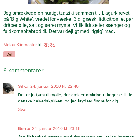
Jeg smækkede en hurtigt tzatziki sammen til. 1 agurk revet
på 'Big White', vredet for væske, 3 dl græsk, lidt citron, et par
dråber olie, salt og tørret mynte. Vi fik lidt selleristænger og
fuldkornspitabrød til. Det var dejligt med 'rigtig' mad.
Malou Klidmoster
kl.
20.25
Del
6 kommentarer:
Sifka
24. januar 2010 kl. 22.40
Det er jo først til mølle, der gælder omkring udtagelse til det
danske helvedskøkken, og jeg krydser fingre for dig.
Svar
Bente
24. januar 2010 kl. 23.18