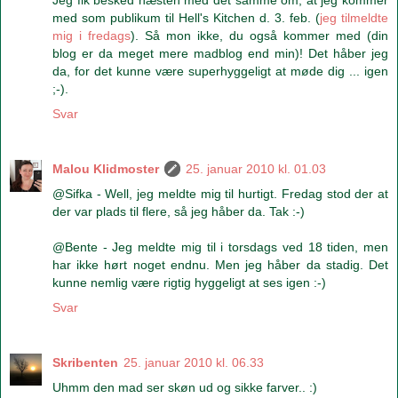
Jeg fik besked næsten med det samme om, at jeg kommer
med som publikum til Hell's Kitchen d. 3. feb. (
jeg tilmeldte
mig i fredags
). Så mon ikke, du også kommer med (din
blog er da meget mere madblog end min)! Det håber jeg
da, for det kunne være superhyggeligt at møde dig ... igen
;-).
Svar
Malou Klidmoster
25. januar 2010 kl. 01.03
@Sifka - Well, jeg meldte mig til hurtigt. Fredag stod der at
der var plads til flere, så jeg håber da. Tak :-)
@Bente - Jeg meldte mig til i torsdags ved 18 tiden, men
har ikke hørt noget endnu. Men jeg håber da stadig. Det
kunne nemlig være rigtig hyggeligt at ses igen :-)
Svar
Skribenten
25. januar 2010 kl. 06.33
Uhmm den mad ser skøn ud og sikke farver.. :)