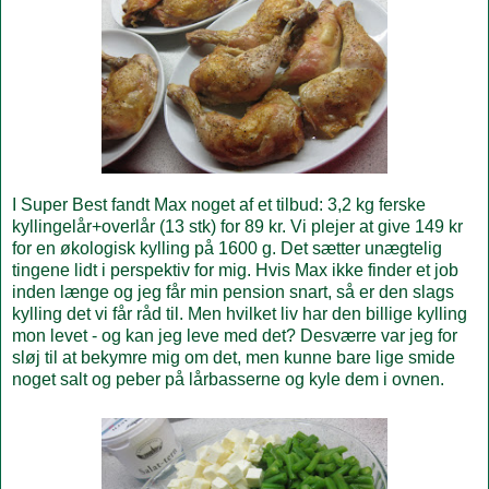
I Super Best fandt Max noget af et tilbud: 3,2 kg ferske
kyllingelår+overlår (13 stk) for 89 kr. Vi plejer at give 149 kr
for en økologisk kylling på 1600 g. Det sætter unægtelig
tingene lidt i perspektiv for mig. Hvis Max ikke finder et job
inden længe og jeg får min pension snart, så er den slags
kylling det vi får råd til. Men hvilket liv har den billige kylling
mon levet - og kan jeg leve med det? Desværre var jeg for
sløj til at bekymre mig om det, men kunne bare lige smide
noget salt og peber på lårbasserne og kyle dem i ovnen.