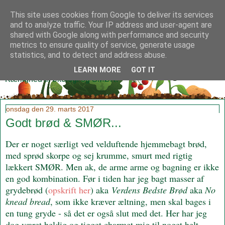
This site uses cookies from Google to deliver its services
and to analyze traffic. Your IP address and user-agent are
shared with Google along with performance and security
metrics to ensure quality of service, generate usage
Klidmoster.dk
statistics, and to detect and address abuse.
LEARN MORE
GOT IT
Kærlighed til økologi og SMØR!
onsdag den 29. marts 2017
Godt brød & SMØR...
Der er noget særligt ved velduftende hjemmebagt brød,
med sprød skorpe og sej krumme, smurt med rigtig
lækkert SMØR. Men ak, de arme arme og bagning er ikke
en god kombination. Før i tiden har jeg bagt masser af
grydebrød (
opskrift her
) aka
Verdens Bedste Brød
aka
No
knead bread
, som ikke kræver æltning, men skal bages i
en tung gryde - så det er også slut med det. Her har jeg
dog været heldig og
tigget
charmet mig til noget helt