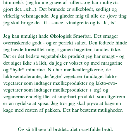
himmelsk (jeg kunne gnave af rullen...og har muligvis
gjort det...æh..). Det brunede er silkeblødt, sødligt og
virkelig velsmagende. Jeg glæder mig til alle de sjove ting
jeg skal bruge det til - sauce, vinaigrette og is. Ja, is!
Jeg kan umuligt hade Økologisk Smørbar. Det smager
overraskende godt - og er perfekt saltet. Den fedtede hinde
jeg havde forestillet mig, i ganen bagefter, fandtes ikke.
Det er det bedste vegetabilske produkt jeg har smagt - og
det siger ikke så lidt, da jeg er vokset op med margarine
og *hydr* minarine. Nu har mælkeallergikerne, de
laktoseintolerante, de 'ægte' vegetarer (undtaget lakto-
vegetarer som indtager mælkeprodukter og lakto-ovo-
vegetarer som indtager mælkeprodukter + æg) og
veganerne endelig fået et smørbart produkt, som ligefrem
er en nydelse at spise. Jeg tror jeg skal prøve at bage en
kage med resten af pakken. Det har bestemt muligheder.
Og så tilbage til brødet...det pragtfulde brød.