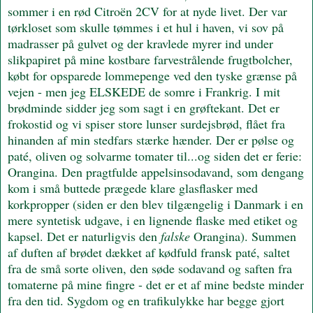
sommer i en rød Citroën 2CV for at nyde livet. Der var
tørkloset som skulle tømmes i et hul i haven, vi sov på
madrasser på gulvet og der kravlede myrer ind under
slikpapiret på mine kostbare farvestrålende frugtbolcher,
købt for opsparede lommepenge ved den tyske grænse på
vejen - men jeg ELSKEDE de somre i Frankrig. I mit
brødminde sidder jeg som sagt i en grøftekant. Det er
frokostid og vi spiser store lunser surdejsbrød, flået fra
hinanden af min stedfars stærke hænder. Der er pølse og
paté, oliven og solvarme tomater til...og siden det er ferie:
Orangina. Den pragtfulde appelsinsodavand, som dengang
kom i små buttede prægede klare glasflasker med
korkpropper (siden er den blev tilgængelig i Danmark i en
mere syntetisk udgave, i en lignende flaske med etiket og
kapsel. Det er naturligvis den
falske
Orangina). Summen
af duften af brødet dækket af kødfuld fransk paté, saltet
fra de små sorte oliven, den søde sodavand og saften fra
tomaterne på mine fingre - det er et af mine bedste minder
fra den tid. Sygdom og en trafikulykke har begge gjort