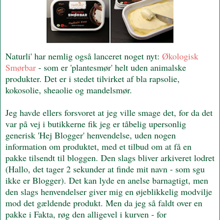
Naturli' har nemlig også lanceret noget nyt:
Økologisk
Smørbar
- som er 'plantesmør' helt uden animalske
produkter. Det er i stedet tilvirket af bla rapsolie,
kokosolie, sheaolie og mandelsmør.
Jeg havde ellers forsvoret at jeg ville smage det, for da det
var på vej i butikkerne fik jeg er tåbelig upersonlig
generisk 'Hej Blogger' henvendelse, uden nogen
information om produktet, med et tilbud om at få en
pakke tilsendt til bloggen. Den slags bliver arkiveret lodret
(Hallo, det tager 2 sekunder at finde mit navn - som sgu
ikke er Blogger). Det kan lyde en anelse barnagtigt, men
den slags henvendelser giver mig en øjeblikkelig modvilje
mod det gældende produkt. Men da jeg så faldt over en
pakke i Fakta, røg den alligevel i kurven - for