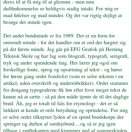
deres til at få mig til at glemme - men min
dufthukommelse er heldigvis stadig intakt. For mig er
mad følelser og mad minder. Og det var rigtig dejligt at
besøge det minde igen.
Det andet brødminde er fra 1989. Det er en form for
omvendt minde - for det handler om et ord der hægter sig
på det første minde. Jeg går på EFG Grafisk på Herning
Teknisk Skole og har fag som litografi, typografi, serigrafi,
tryk og andre spændende ting. Her lærer jeg også om
forskellige fonte, sprog og opsætning af tekst - og hører
for første gang ordet
brødtekst
(som er selve teksten i en
artikel, uden overskrift og underrubrikker). Ordet stammer
fra dengang typograferne fik løn efter hvor meget tekst de
kunne nå at sætte - så på den måde tjente de til det daglige
brød. Åh, jeg er totalt til fals for etymologi - det er så
lækkert at kende et ords betydning og oprindelse.
For mig
er selve ordet tilknyttet lyden af en sprød brødskorpe der
springer og duften af surdejsbrød....og så er jeg igen
tilbage i grøftekanten med krummer ned af sommerkjolen.