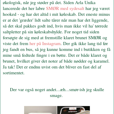
økologisk, når jeg støder på det. Siden Arla Unika
lancerede det her labre
SMØR med sydesalt
har jeg været
hooked - og har det altid i mit køleskab. Det eneste minus
er at det 'græder' lidt salte tårer når man har det liggende,
så det skal pakkes godt ind, hvis man ikke vil ha' tørrede
saltpletter på sin køleskabshylde. For noget tid siden
forsøgte de sig med at fremstille klaret brunet SMØR og
viste det frem
her på Instagram
. Der gik ikke lang tid før
jeg fandt en bus, så jeg kunne komme ind i butikken og få
mine små fedtede fingre i en bøtte. Det er både klaret og
brunet, hvilket giver det noter af både nødder og karamel.
Ja tak! Det er endnu uvist om det bliver en fast del af
sortimentet.
Der var også noget andet...æh...smør-ish jeg skulle
smage.