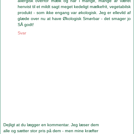
allergisk overfor mælk og har i mange, mange år været
henvist til et mildt sagt meget kedeligt mælkefrit, vegetabilsk
produkt - som ikke engang var økologisk. Jeg er ellevild af
glæde over nu at have Økologisk Smørbar - det smager jo
SÅ godt!
Svar
Dejligt at du lægger en kommentar. Jeg læser dem
alle og sætter stor pris på dem - men mine kræfter