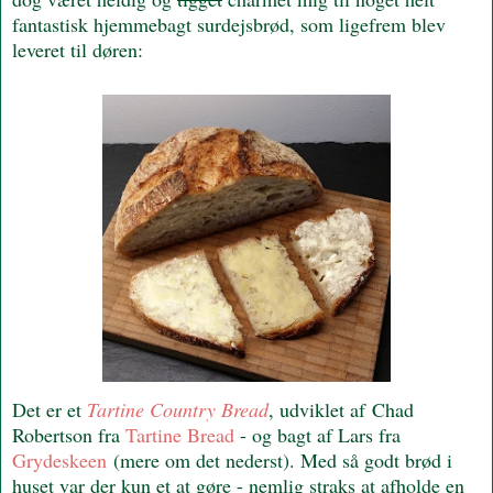
fantastisk hjemmebagt surdejsbrød, som ligefrem blev
leveret til døren:
Det er et
Tartine Country Bread
, udviklet af Chad
Robertson fra
Tartine Bread
- og bagt af Lars fra
Grydeskeen
(mere om det nederst). Med så godt brød i
huset var der kun et at gøre - nemlig straks at afholde en