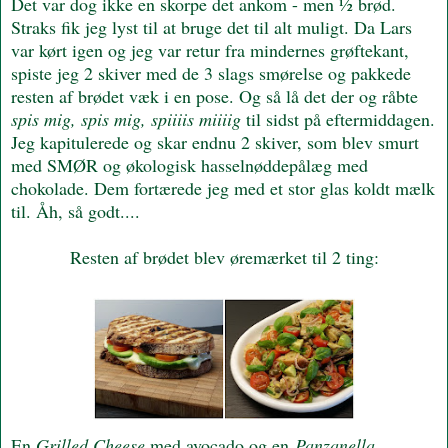
Det var dog ikke en skorpe det ankom - men ½ brød.
Straks fik jeg lyst til at bruge det til alt muligt. Da Lars
var kørt igen og jeg var retur fra mindernes grøftekant,
spiste jeg 2 skiver med de 3 slags smørelse og pakkede
resten af brødet væk i en pose. Og så lå det der og råbte
spis mig, spis mig, spiiiis miiiig
til sidst på eftermiddagen.
Jeg kapitulerede og skar endnu 2 skiver, som blev smurt
med SMØR og økologisk hasselnøddepålæg med
chokolade. Dem fortærede jeg med et stor glas koldt mælk
til. Åh, så godt....
Resten af brødet blev øremærket til 2 ting:
En
Grilled Cheese
med avocado og en
Panzanella