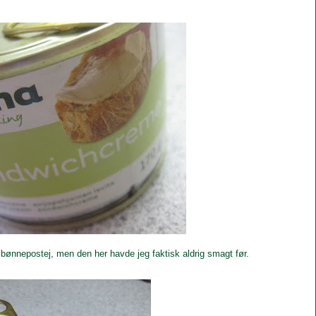
bønnepostej, men den her havde jeg faktisk aldrig smagt før.