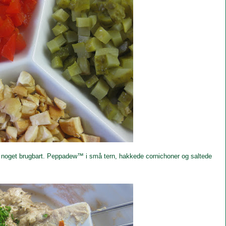
gså noget brugbart. Peppadew™ i små tern, hakkede cornichoner og saltede