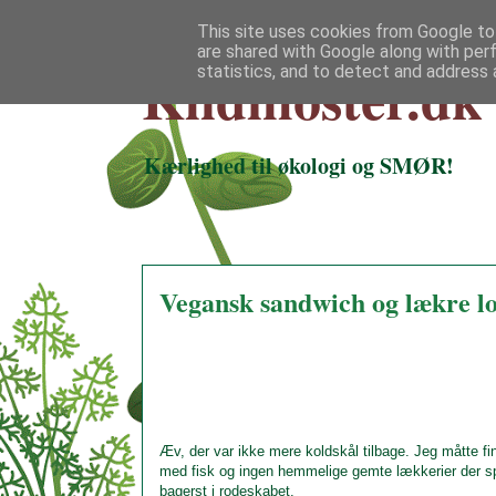
This site uses cookies from Google to 
are shared with Google along with per
Klidmoster.dk
statistics, and to detect and address 
Kærlighed til økologi og SMØR!
Vegansk sandwich og lækre lo
Æv, der var ikke mere koldskål tilbage. Jeg måtte fi
med fisk og ingen hemmelige gemte lækkerier der sp
bagerst i rodeskabet.