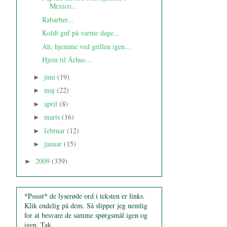
Mexico...
Rabarber...
Koldt guf på varme dage...
Ah, hjemme ved grillen igen...
Hjem til Århus...
juni
(19)
►
maj
(22)
►
april
(8)
►
marts
(16)
►
februar
(12)
►
januar
(15)
►
2009
(339)
►
*Psssst* de lyserøde ord i teksten er links.
Klik endelig på dem. Så slipper jeg nemlig
for at besvare de samme spørgsmål igen og
igen. Tak.