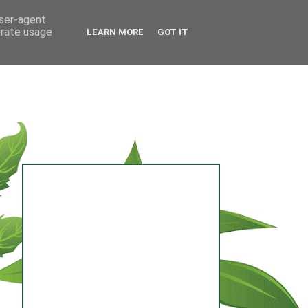
user-agent
erate usage
LEARN MORE
GOT IT