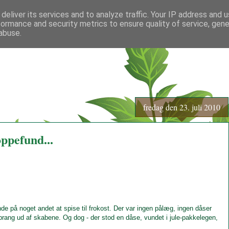
deliver its services and to analyze traffic. Your IP address and 
formance and security metrics to ensure quality of service, gen
abuse.
fredag den 23. juli 2010
ppefund...
nde på noget andet at spise til frokost. Der var ingen pålæg, ingen dåser
rang ud af skabene. Og dog - der stod en dåse, vundet i jule-pakkelegen,