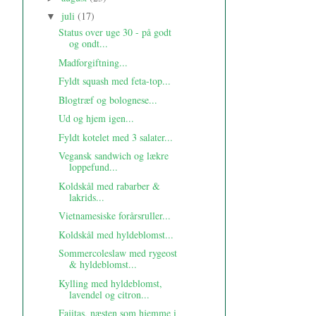
juli
(17)
▼
Status over uge 30 - på godt
og ondt...
Madforgiftning...
Fyldt squash med feta-top...
Blogtræf og bolognese...
Ud og hjem igen...
Fyldt kotelet med 3 salater...
Vegansk sandwich og lækre
loppefund...
Koldskål med rabarber &
lakrids...
Vietnamesiske forårsruller...
Koldskål med hyldeblomst...
Sommercoleslaw med rygeost
& hyldeblomst...
Kylling med hyldeblomst,
lavendel og citron...
Fajitas, næsten som hjemme i